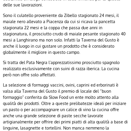
delle sue lavorazioni.
Sono il culatello proveniente da Zibello stagionato 24 mesi, il
maiale nero allevato a Piacenza da cui si ricava la pancetta
stagionata 22 mesi e la coppa che passa due anni in
stagionatura, il prosciutto crudo di maiale pesante stagionato 40
mesi a Langhirano ma non solo. Infatti la Taverna del Gusto è
anche il luogo in cui gustare un prodotto che è considerato
globalmente il migliore in questo campo.
Si tratta del Pata Negra l’apprezzatissimo prosciutto spagnolo
realizzato esclusivamente con suini di razza iberica. La cucina
però non offre solo affettati.
La selezione di formaggi vaccini, ovini, caprini ed erborinati è
valsa alla Taverna del Gusto il premio di locale del “buon
formaggio” conferita da Slow Food un ente molto attento alla
qualità dei prodotti. Oltre a queste prelibatezze ideali per iniziare
un pasto o per accompagnare un calice di vino la cucina offre
anche una grande selezione di paste secche lavorate
artigianalmente per offrire dei primi piatti di alta qualità a base di
linguine, lasagnette e tortellini. Non manca nemmeno la