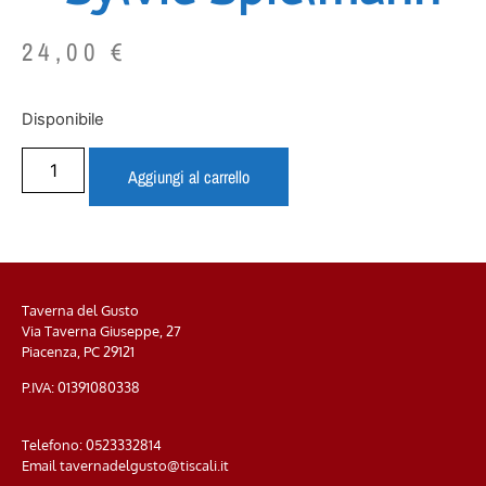
24,00
€
Disponibile
Aggiungi al carrello
Taverna del Gusto
Via Taverna Giuseppe, 27
Piacenza, PC
29121
P.IVA: 01391080338
Telefono:
0523332814
Email
tavernadelgusto@tiscali.it