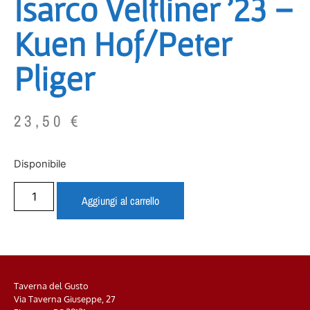
Isarco Veltliner ’23 –
Kuen Hof/Peter
Pliger
23,50
€
Disponibile
Aggiungi al carrello
Taverna del Gusto
Via Taverna Giuseppe, 27