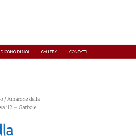
 DICONO DI NOI
GALLERY
CONTATTI
to
/ Amarone della
rva ’12 – Garbole
la