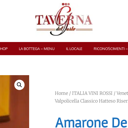
SHOP
LA BOTTEGA – MENU
IL LOCALE
RICONOSCIMENTI –
Home
/
ITALIA VINI ROSSI
/
Vene
Valpolicella Classico Hatteso Rise
Amarone Del