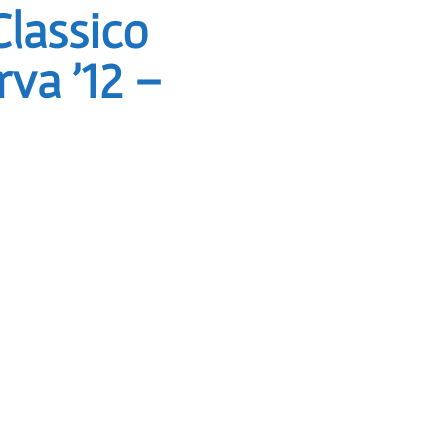
Classico
rva ’12 –