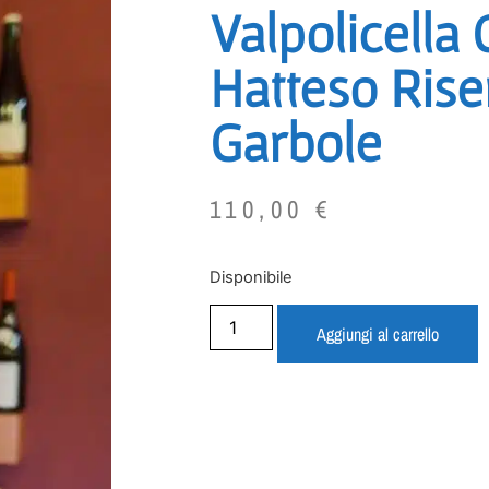
Valpolicella 
Hatteso Rise
Garbole
110,00
€
Disponibile
Aggiungi al carrello