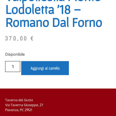
Lodoletta ’18 –
Romano Dal Forno
370,00
€
Disponibile
Aggiungi al carrello
Taverna del Gusto
Via Taverna Giuseppe, 27
Piacenza, PC
29121