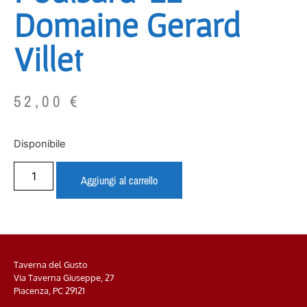
Domaine Gerard
Villet
52,00
€
Disponibile
Aggiungi al carrello
Taverna del Gusto
Via Taverna Giuseppe, 27
Piacenza, PC
29121