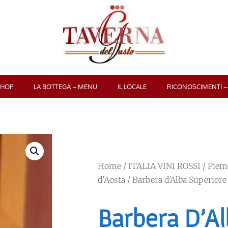
SHOP
LA BOTTEGA – MENU
IL LOCALE
RICONOSCIMENTI –
Home
/
ITALIA VINI ROSSI
/
Piemo
d'Aosta
/ Barbera d’Alba Superiore
Barbera D’A