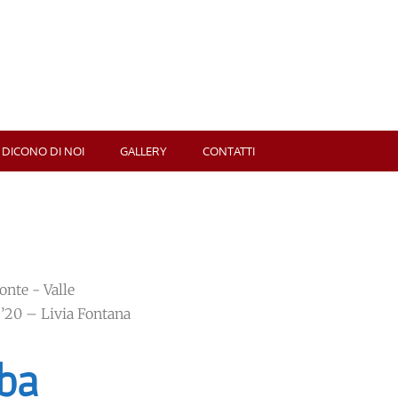
 DICONO DI NOI
GALLERY
CONTATTI
nte - Valle
 ’20 – Livia Fontana
lba