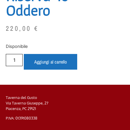
Oddero
220,00
€
Disponibile
Aggiungi al carrello
Taverna del Gusto
Via Taverna Giuseppe, 27
Piacenza, PC
29121
P.IVA: 01391080338