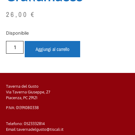
26,00
€
Disponibile
Aggiungi al carrello
Taverna del Gusto
Via Taverna Giuseppe, 27
Piacenza, PC
29121
P.IVA: 01391080338
Telefono:
0523332814
Email
tavernadelgusto@tiscali.it