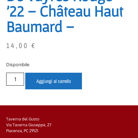
’22 – Château Haut
Baumard –
14,00
€
Disponibile
Aggiungi al carrello
Taverna del Gusto
Via Taverna Giuseppe, 27
Piacenza, PC
29121