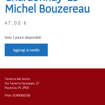
Michel Bouzereau
47,00
€
Solo 1 pezzi disponibili
Aggiungi al carrello
Taverna del Gusto
Via Taverna Giuseppe, 27
Piacenza, PC
29121
P.IVA: 01391080338