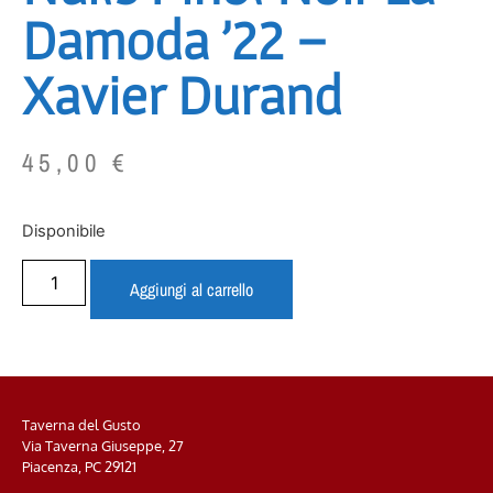
Damoda ’22 –
Xavier Durand
45,00
€
Disponibile
Aggiungi al carrello
Taverna del Gusto
Via Taverna Giuseppe, 27
Piacenza, PC
29121