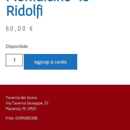
Ridolfi
60,00
€
Disponibile
Aggiungi al carrello
Taverna del Gusto
Via Taverna Giuseppe, 27
Piacenza, PC
29121
P.IVA: 01391080338