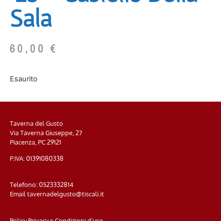
Sala
60,00
€
Esaurito
Taverna del Gusto
Via Taverna Giuseppe, 27
Piacenza, PC
29121
P.IVA: 01391080338
Telefono:
0523332814
Email
tavernadelgusto@tiscali.it
Policy Privacy e Condizioni d’uso