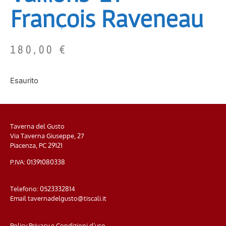
François Raveneau
180,00
€
Esaurito
Taverna del Gusto
Via Taverna Giuseppe, 27
Piacenza, PC
29121
P.IVA: 01391080338
Telefono:
0523332814
Email
tavernadelgusto@tiscali.it
Policy Privacy e Condizioni d’uso