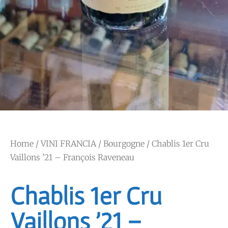
Home
/
VINI FRANCIA
/
Bourgogne
/ Chablis 1er Cru
Vaillons ’21 – François Raveneau
Chablis 1er Cru
Vaillons ’21 –