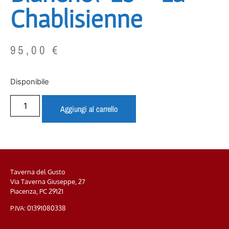
Chablisienne
95,00
€
Disponibile
Aggiungi al carrello
Taverna del Gusto
Via Taverna Giuseppe, 27
Piacenza, PC
29121
P.IVA: 01391080338