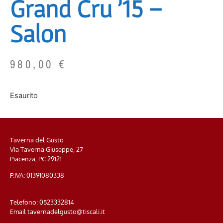
Grand Cru ’15 –
Salon
980,00
€
Esaurito
Taverna del Gusto
Via Taverna Giuseppe, 27
Piacenza, PC
29121
P.IVA: 01391080338
Telefono:
0523332814
Email
tavernadelgusto@tiscali.it