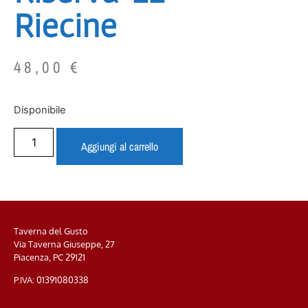
Riecine
48,00
€
Disponibile
Aggiungi al carrello
Taverna del Gusto
Via Taverna Giuseppe, 27
Piacenza, PC
29121
P.IVA: 01391080338