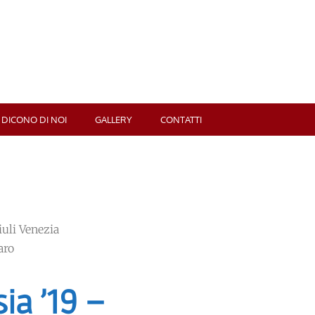
 DICONO DI NOI
GALLERY
CONTATTI
iuli Venezia
aro
ia ’19 –