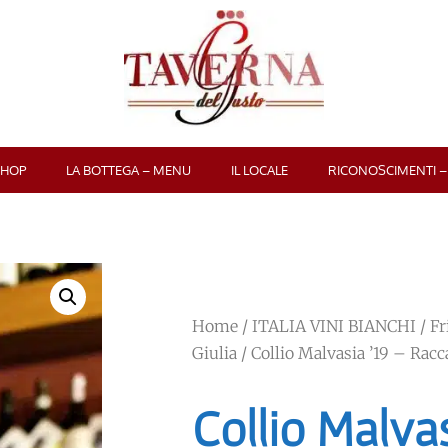
SHOP
LA BOTTEGA – MENU
IL LOCALE
RICONOSCIMENTI –
Home
/
ITALIA VINI BIANCHI
/
Fr
Giulia
/ Collio Malvasia ’19 – Racc
Collio Malvas