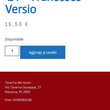
Versio
15,50
€
Disponibile
Aggiungi al carrello
Taverna del Gusto
Via Taverna Giuseppe, 27
Piacenza, PC
29121
P.IVA: 01391080338