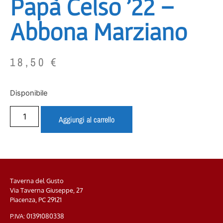
Papà Celso ’22 –
Abbona Marziano
18,50
€
Disponibile
Aggiungi al carrello
Taverna del Gusto
Via Taverna Giuseppe, 27
Piacenza, PC
29121
P.IVA: 01391080338