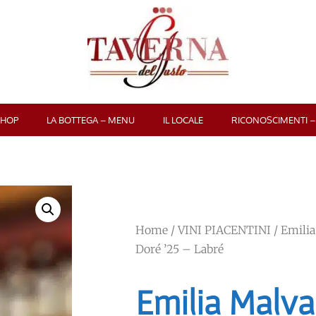
SHOP
LA BOTTEGA – MENU
IL LOCALE
RICONOSCIMENTI –
Home
/
VINI PIACENTINI
/ Emili
Doré ’25 – Labré
Emilia Malva