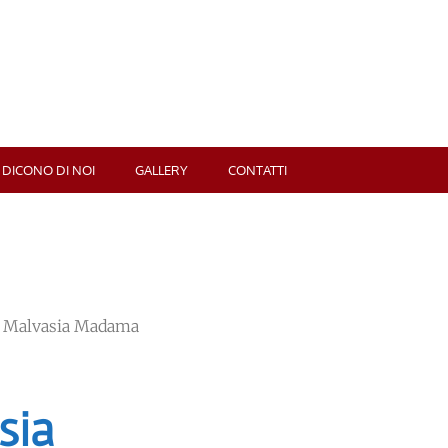
 DICONO DI NOI
GALLERY
CONTATTI
a Malvasia Madama
sia