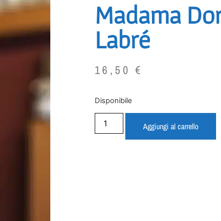
Madama Doré
Labré
16,50
€
Disponibile
Aggiungi al carrello