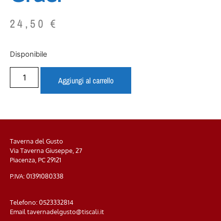
24,50
€
Disponibile
Aggiungi al carrello
Taverna del Gusto
Via Taverna Giuseppe, 27
Piacenza, PC
29121
P.IVA: 01391080338
Telefono:
0523332814
Email
tavernadelgusto@tiscali.it