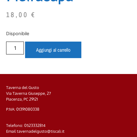
18,00
€
Disponibile
Aggiungi al carrello
Taverna del Gusto
Via Taverna Giuseppe, 27
Piacenza, PC
29121
P.IVA: 01391080338
Telefono:
0523332814
Email
tavernadelgusto@tiscali.it