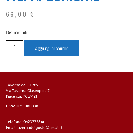
66,00
€
Disponibile
Aggiungi al carrello
Taverna del Gusto
Via Taverna Giuseppe, 27
Piacenza, PC
29121
P.IVA: 01391080338
Telefono:
0523332814
Email
tavernadelgusto@tiscali.it