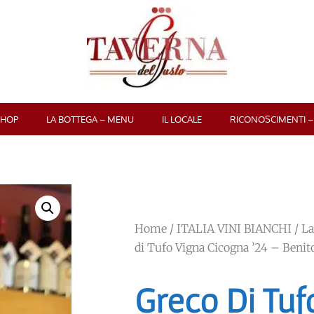
SHOP
LA BOTTEGA – MENU
IL LOCALE
RICONOSCIMENTI –
Home
/
ITALIA VINI BIANCHI
/
La
di Tufo Vigna Cicogna ’24 – Benit
Greco Di Tuf