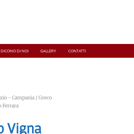
 DICONO DI NOI
GALLERY
CONTATTI
zio - Campania
/ Greco
o Ferrara
o Vigna