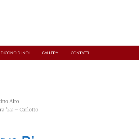
 DICONO DI NOI
GALLERY
CONTATTI
ino Alto
ra ’22 – Carlotto