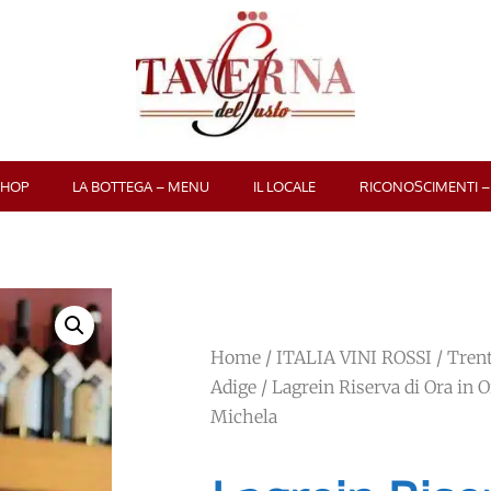
SHOP
LA BOTTEGA – MENU
IL LOCALE
RICONOSCIMENTI –
Home
/
ITALIA VINI ROSSI
/
Trent
Adige
/ Lagrein Riserva di Ora in O
Michela