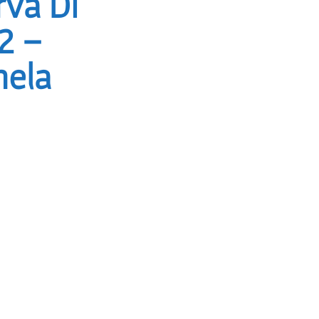
rva Di
2 –
hela