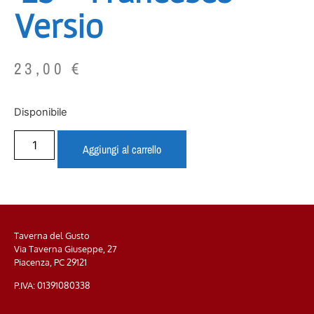
Versio
23,00
€
Disponibile
Aggiungi al carrello
Taverna del Gusto
Via Taverna Giuseppe, 27
Piacenza, PC
29121
P.IVA: 01391080338