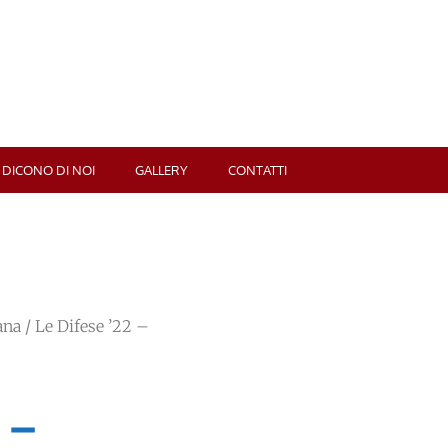
 DICONO DI NOI
GALLERY
CONTATTI
ana
/ Le Difese ’22 –
 –