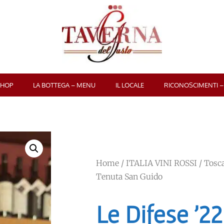
SHOP
LA BOTTEGA – MENU
IL LOCALE
RICONOSCIMENTI –
Home
/
ITALIA VINI ROSSI
/
Tosc
Tenuta San Guido
Le Difese ’22