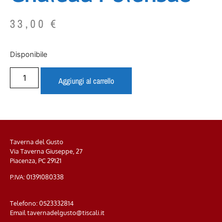
33,00
€
Disponibile
Aggiungi al carrello
Taverna del Gusto
Via Taverna Giuseppe, 27
Piacenza, PC
29121
P.IVA: 01391080338
Telefono:
0523332814
Email
tavernadelgusto@tiscali.it