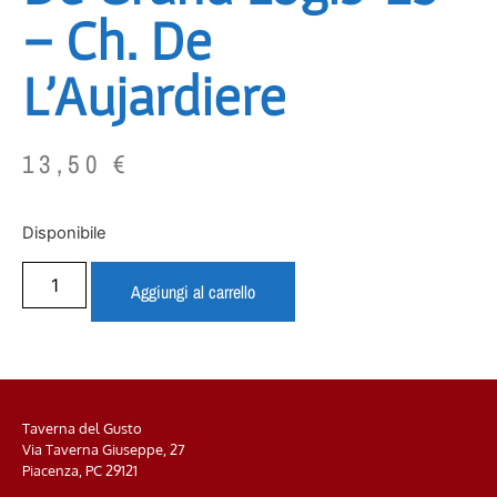
– Ch. De
L’Aujardiere
13,50
€
Disponibile
Aggiungi al carrello
Taverna del Gusto
Via Taverna Giuseppe, 27
Piacenza, PC
29121