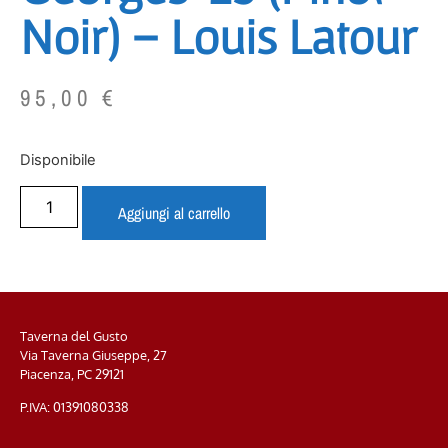
Noir) – Louis Latour
95,00
€
Disponibile
Aggiungi al carrello
Taverna del Gusto
Via Taverna Giuseppe, 27
Piacenza, PC
29121
P.IVA: 01391080338