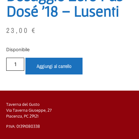
Dosé ’18 – Lusenti
23,00
€
Disponibile
Aggiungi al carrello
Taverna del Gusto
Via Taverna Giuseppe, 27
Piacenza, PC
29121
P.IVA: 01391080338