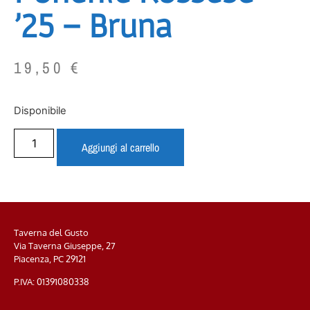
’25 – Bruna
19,50
€
Disponibile
Aggiungi al carrello
Taverna del Gusto
Via Taverna Giuseppe, 27
Piacenza, PC
29121
P.IVA: 01391080338