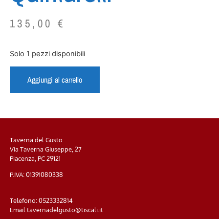
135,00
€
Solo 1 pezzi disponibili
Aggiungi al carrello
Taverna del Gusto
Via Taverna Giuseppe, 27
Piacenza, PC
29121
P.IVA: 01391080338
Telefono:
0523332814
Email
tavernadelgusto@tiscali.it