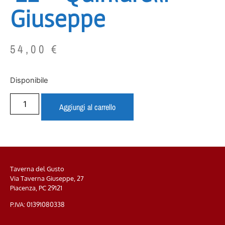
Giuseppe
54,00
€
Disponibile
Aggiungi al carrello
Taverna del Gusto
Via Taverna Giuseppe, 27
Piacenza, PC
29121
P.IVA: 01391080338