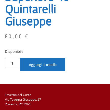
Quintarelli
Giuseppe
90,00
€
Disponibile
Aggiungi al carrello
Taverna del Gusto
Via Taverna Giuseppe, 27
Piacenza, PC
29121