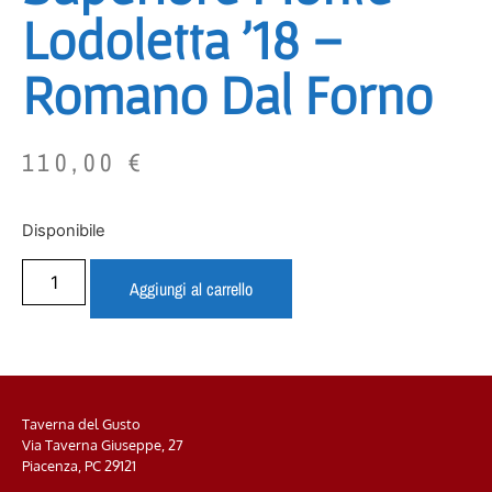
Lodoletta ’18 –
Romano Dal Forno
110,00
€
Disponibile
Aggiungi al carrello
Taverna del Gusto
Via Taverna Giuseppe, 27
Piacenza, PC
29121