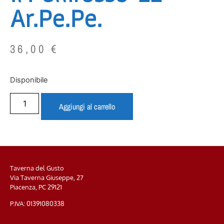
Ar.Pe.Pe.
36,00
€
Disponibile
Aggiungi al carrello
Taverna del Gusto
Via Taverna Giuseppe, 27
Piacenza, PC
29121
P.IVA: 01391080338