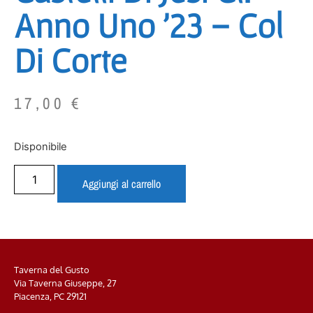
Anno Uno ’23 – Col
Di Corte
17,00
€
Disponibile
Aggiungi al carrello
Taverna del Gusto
Via Taverna Giuseppe, 27
Piacenza, PC
29121