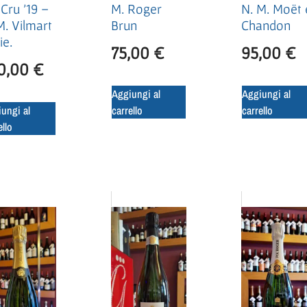
 Cru ’19 –
N. M. Moët 
M. Roger
M. Vilmart
Chandon
Brun
ie.
95,00
€
75,00
€
0,00
€
Aggiungi al
Aggiungi al
ungi al
carrello
carrello
ello