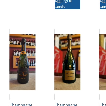
Aggiungi al
Aggi
carrello
carr
Champagne
Ch
Champagne