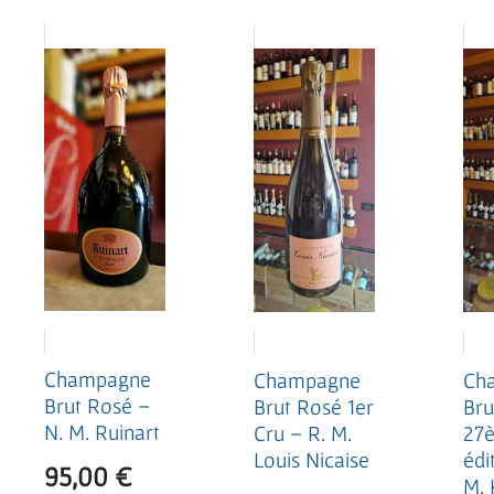
Champagne
Champagne
Ch
Brut Rosé –
Brut Rosé 1er
Bru
N. M. Ruinart
Cru – R. M.
27
Louis Nicaise
édi
95,00
€
M. 