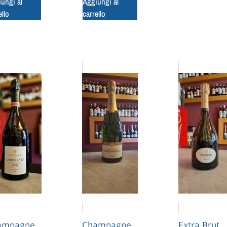
Aggiungi al
ungi al
carrello
ello
ampagne
Champagne
Extra Brut