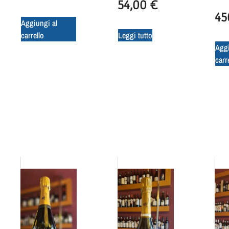
54,00
€
45
Aggiungi al
carrello
Leggi tutto
Aggi
carr