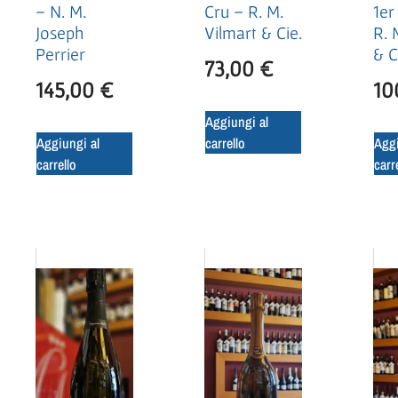
Cru – R. M.
1er
– N. M.
Vilmart & Cie.
R. 
Joseph
& C
Perrier
73,00
€
10
145,00
€
Aggiungi al
carrello
Aggi
Aggiungi al
carr
carrello