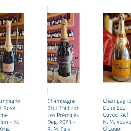
Champagn
ampagne
Champagne
Demi Sec
t Rosé
Brut Tradition
Cuvée Rich
ème
Les Prémices
N. M. Veuv
tion – N.
Deg. 2023 –
Clicquot
Krug
R. M. Egly