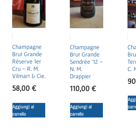
Champagne
Champagne
Ch
Brut Grande
Brut Grande
Bru
Réserve 1er
Sendrée ’12 –
Ter
Cru – R. M.
N. M.
C. 
Vilmart & Cie.
Drappier
90
58,00
€
110,00
€
Aggi
Aggiungi al
Aggiungi al
carr
carrello
carrello