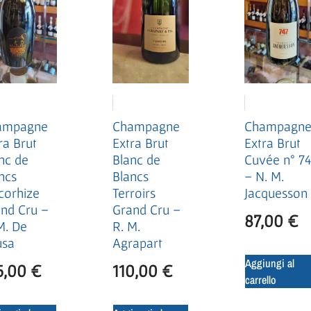
Champagne
ampagne
Champagn
Extra Brut
ra Brut
Extra Brut
Blanc de
nc de
Cuvée n° 7
Blancs
ncs
– N. M.
Terroirs
corhize
Jacquesson
Grand Cru –
nd Cru –
87,00
€
R. M.
M. De
Agrapart
usa
Aggiungi al
110,00
€
5,00
€
carrello