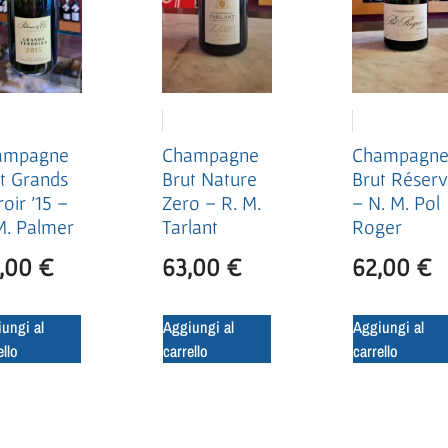
ampagne
Champagne
Champagn
t Grands
Brut Nature
Brut Réser
roir ’15 –
Zero – R. M.
– N. M. Pol
M. Palmer
Tarlant
Roger
,00
€
63,00
€
62,00
€
ungi al
Aggiungi al
Aggiungi al
ello
carrello
carrello